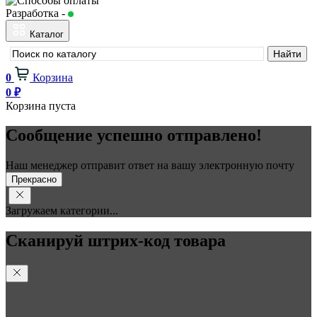
Разработка -
Будь в сети
Каталог
0
Корзина
0
₽
Корзина пуста
Сообщение успешно отправлено!
Наш менеджер отправит ответ на вашу электронную почту
Прекрасно
Загружаем категории...
Сканируй штрих-код товара