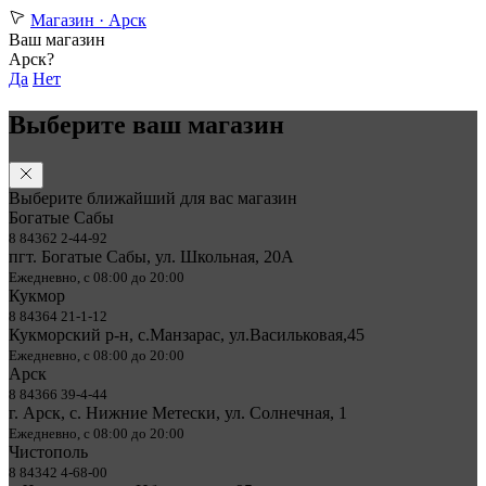
Магазин ·
Арск
Ваш магазин
Арск?
Да
Нет
Выберите ваш магазин
Выберите ближайший для вас магазин
Богатые Сабы
8 84362 2-44-92
пгт. Богатые Сабы, ул. Школьная, 20А
Ежедневно, с 08:00 до 20:00
Кукмор
8 84364 21-1-12
Кукморский р-н, с.Манзарас, ул.Васильковая,45
Ежедневно, с 08:00 до 20:00
Арск
8 84366 39-4-44
г. Арск, с. Нижние Метески, ул. Солнечная, 1
Ежедневно, с 08:00 до 20:00
Чистополь
8 84342 4-68-00