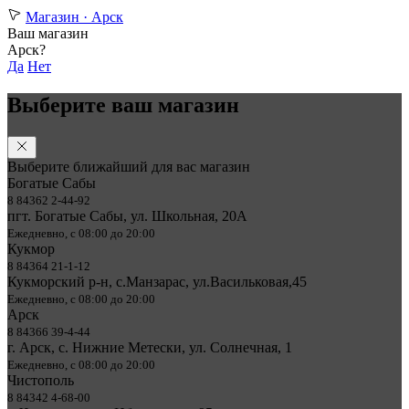
Магазин ·
Арск
Ваш магазин
Арск?
Да
Нет
Выберите ваш магазин
Выберите ближайший для вас магазин
Богатые Сабы
8 84362 2-44-92
пгт. Богатые Сабы, ул. Школьная, 20А
Ежедневно, с 08:00 до 20:00
Кукмор
8 84364 21-1-12
Кукморский р-н, с.Манзарас, ул.Васильковая,45
Ежедневно, с 08:00 до 20:00
Арск
8 84366 39-4-44
г. Арск, с. Нижние Метески, ул. Солнечная, 1
Ежедневно, с 08:00 до 20:00
Чистополь
8 84342 4-68-00