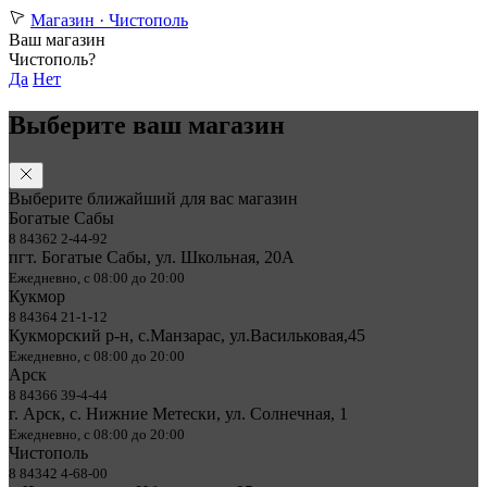
Магазин ·
Чистополь
Ваш магазин
Чистополь?
Да
Нет
Выберите ваш магазин
Выберите ближайший для вас магазин
Богатые Сабы
8 84362 2-44-92
пгт. Богатые Сабы, ул. Школьная, 20А
Ежедневно, с 08:00 до 20:00
Кукмор
8 84364 21-1-12
Кукморский р-н, с.Манзарас, ул.Васильковая,45
Ежедневно, с 08:00 до 20:00
Арск
8 84366 39-4-44
г. Арск, с. Нижние Метески, ул. Солнечная, 1
Ежедневно, с 08:00 до 20:00
Чистополь
8 84342 4-68-00