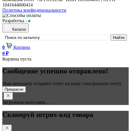
1041644600414
Политика конфиденциальности
Разработка -
Будь в сети
Каталог
0
Корзина
0
₽
Корзина пуста
Сообщение успешно отправлено!
Наш менеджер отправит ответ на вашу электронную почту
Прекрасно
Загружаем категории...
Сканируй штрих-код товара