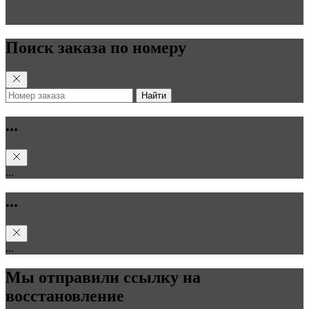
Поиск заказа по номеру
Найти
...
...
...
...
Мы отправили ссылку на
восстановление