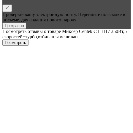
Проверьте вашу электронную почту. Перейдите по ссылке в
письеме, для содания нового пароля.
Прекрасно
Посмотреть отзывы о товаре
Миксер Centek CT-1117 350Вт,5
скоростей+турбо,взбиван.замешиван.
Пocмотpеть