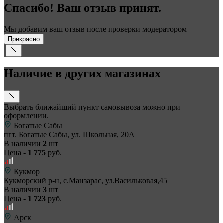
Спасибо! Ваш отзыв принят.
Мы добавим ваш отзыв после проверки модератором
Прекрасно
Наличие в других магазинах
Выбрать ближайший пункт самовывоза можно при
оформлении.
Богатые Сабы
пгт. Богатые Сабы, ул. Школьная, 20А
В наличии
2
шт
Цена -
1 775
руб.
Кукмор
Кукморский р-н, с.Манзарас, ул.Васильковая,45
В наличии
3
шт
Цена -
1 723
руб.
Арск