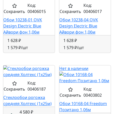
Код:
Код:
Сохранить
00406015
Сохранить
00406017
Обои 10238-01 OVK
Обои 10238-04 OVK
Design Electric Blue
Design Electric Blue
Айвори фон 1,06м
Айвори фон 1,06м
1 628 ₽
1 628 ₽
1 579 ₽
/шт
1 579 ₽
/шт
Нет в наличии
Код:
Сохранить
00406187
Код:
Сохранить
00403802
Стеклообои рогожка
средняя Холтекс (1х25м)
Обои 10168-04 Freedom
Позитано 1,06м
4 580 ₽