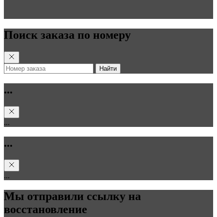
Поиск заказа по номеру
Найти
...
...
...
...
Мы отправили ссылку на
восстановление