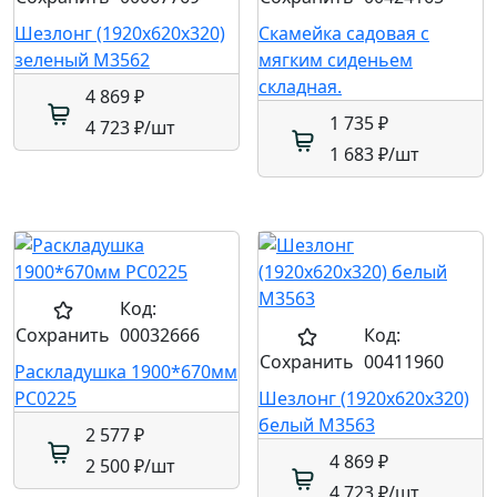
Шезлонг (1920х620х320)
Скамейка садовая с
зеленый М3562
мягким сиденьем
складная.
4 869 ₽
1 735 ₽
4 723 ₽
/шт
1 683 ₽
/шт
Код:
Сохранить
00032666
Код:
Сохранить
00411960
Раскладушка 1900*670мм
РС0225
Шезлонг (1920х620х320)
белый М3563
2 577 ₽
4 869 ₽
2 500 ₽
/шт
4 723 ₽
/шт