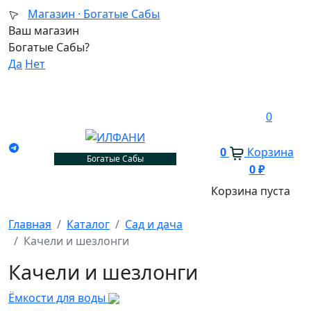
Магазин ·
Богатые Сабы
Ваш магазин
Богатые Сабы?
Да
Нет
0
0
Корзина
Богатые Сабы
0
₽
Корзина пуста
Главная
Каталог
Сад и дача
Качели и шезлонги
Качели и шезлонги
Ёмкости для воды
Н