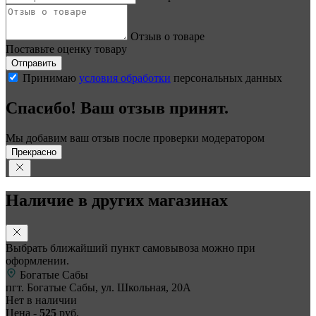
Отзыв о товаре
Поставьте оценку товару
Отправить
Принимаю
условия обработки
персональных данных
Спасибо! Ваш отзыв принят.
Мы добавим ваш отзыв после проверки модератором
Прекрасно
Наличие в других магазинах
Выбрать ближайший пункт самовывоза можно при
оформлении.
Богатые Сабы
пгт. Богатые Сабы, ул. Школьная, 20А
Нет в наличии
Цена -
525
руб.