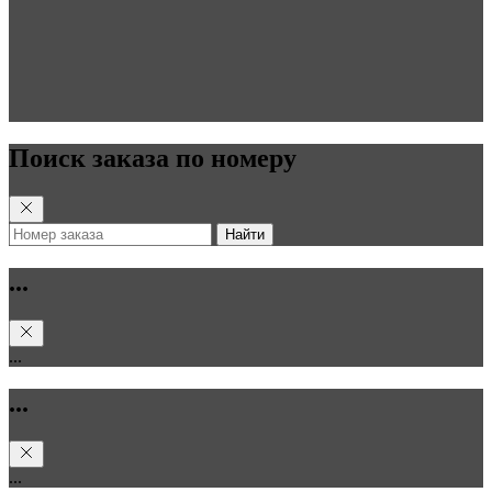
Поиск заказа по номеру
Найти
...
...
...
...