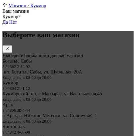
Магазин ·
Кукмор
Ваш магазин
Кукмор?
Да
Нет
Выберите ваш магазин
Выберите ближайший для вас магазин
Богатые Сабы
8 84362 2-44-92
пгт. Богатые Сабы, ул. Школьная, 20А
Ежедневно, с 08:00 до 20:00
Кукмор
8 84364 21-1-12
Кукморский р-н, с.Манзарас, ул.Васильковая,45
Ежедневно, с 08:00 до 20:00
Арск
8 84366 39-4-44
г. Арск, с. Нижние Метески, ул. Солнечная, 1
Ежедневно, с 08:00 до 20:00
Чистополь
8 84342 4-68-00