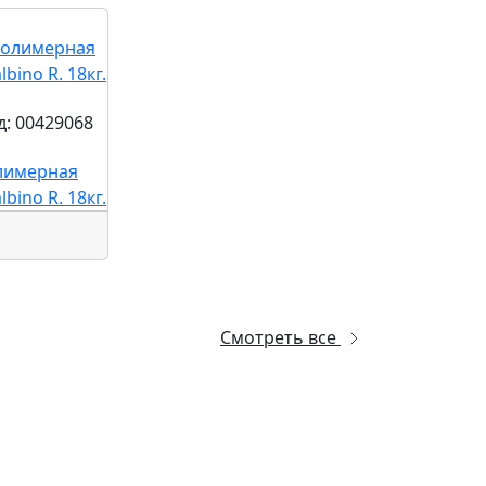
д: 00429068
лимерная
bino R. 18кг.
Смотреть все