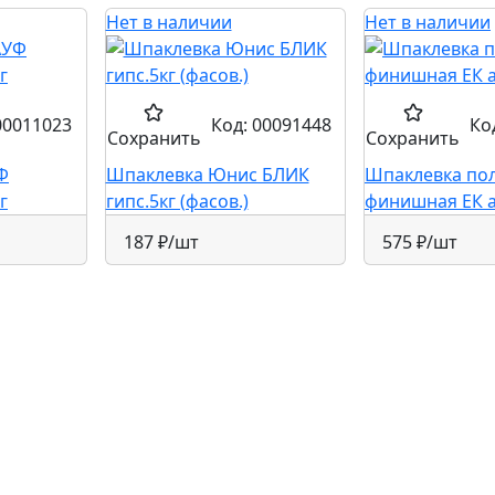
Нет в наличии
Нет в наличии
00011023
Код: 00091448
Ко
Сохранить
Сохранить
Ф
Шпаклевка Юнис БЛИК
Шпаклевка по
г
гипс.5кг (фасов.)
финишная ЕК al
187 ₽
/шт
575 ₽
/шт